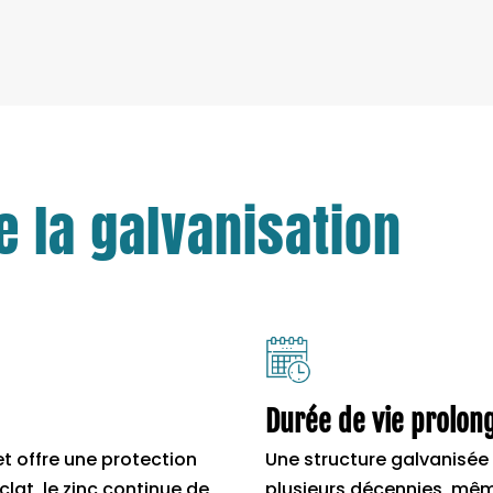
 la galvanisation
Durée de vie prolon
t offre une protection
Une structure galvanisée
at, le zinc continue de
plusieurs décennies, mê