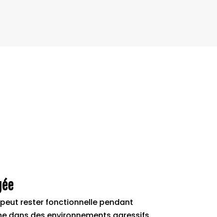
gée
 peut rester fonctionnelle pendant
me dans des environnements agressifs.