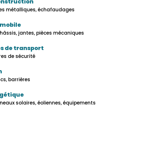
onstruction
tes métalliques, échafaudages
omobile
âssis, jantes, pièces mécaniques
s de transport
ères de sécurité
n
s, barrières
rgétique
neaux solaires, éoliennes, équipements