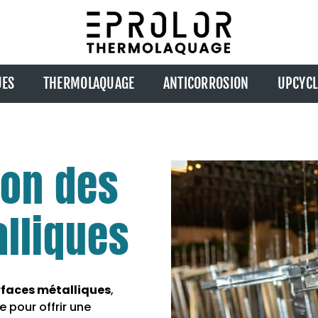
UES
THERMOLAQUAGE
ANTICORROSION
UPCYCL
ion des
lliques
rfaces métalliques
,
 pour offrir une