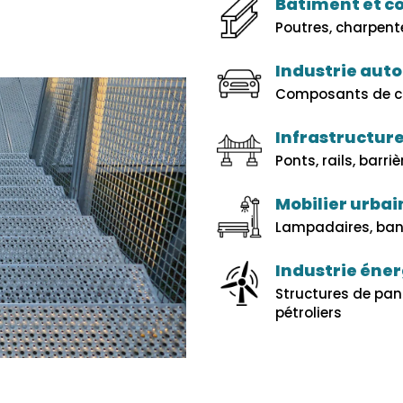
Bâtiment et c
Poutres, charpen
Industrie aut
Composants de ch
Infrastructure
Ponts, rails, barri
Mobilier urbai
Lampadaires, banc
Industrie éne
Structures de pan
pétroliers