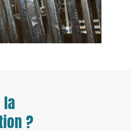
 la
tion ?